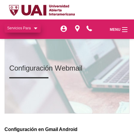
Servicios Para
Servicios Para
MENU
MENU
miUAI
miUAI
Institucional
Institucional
Configuración Webmail
SIAC
SIAC
Facultades
Facultades
Bienestar
Bienestar
Publicaciones
Publicaciones
Configuración en Gmail Android
Transferencia
Transferencia