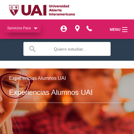
Servicios Para
Servicios Para
MENU
MENU
miUAI
miUAI
Institucional
Institucional
SIAC
SIAC
Experiencias Alumnos UAI
Facultades
Facultades
Experiencias Alumnos UAI
Bienestar
Bienestar
Publicaciones
Publicaciones
Transferencia
Transferencia