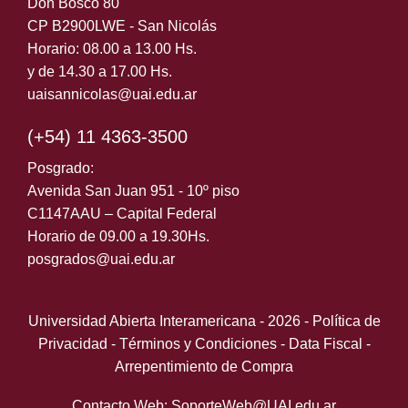
Don Bosco 80
CP B2900LWE - San Nicolás
Horario: 08.00 a 13.00 Hs.
y de 14.30 a 17.00 Hs.
uaisannicolas@uai.edu.ar
(+54) 11 4363-3500
Posgrado:
Avenida San Juan 951 - 10º piso
C1147AAU – Capital Federal
Horario de 09.00 a 19.30Hs.
posgrados@uai.edu.ar
Universidad Abierta Interamericana - 2026 -
Política de
Privacidad
-
Términos y Condiciones
-
Data Fiscal
-
Arrepentimiento de Compra
Contacto Web: SoporteWeb@UAI.edu.ar