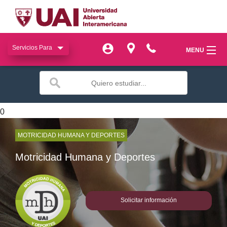
Servicios Para
Servicios Para
MENU
MENU
miUAI
miUAI
Institucional
Institucional
0
SIAC
SIAC
MOTRICIDAD HUMANA Y DEPORTES
Facultades
Facultades
Motricidad Humana y Deportes
Bienestar
Bienestar
Publicaciones
Publicaciones
Solicitar información
Transferencia
Transferencia