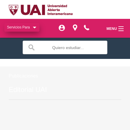
Servicios Para
Servicios Para
MENU
MENU
miUAI
miUAI
Institucional
Institucional
SIAC
SIAC
Publicaciones
Facultades
Facultades
Editorial UAI
Bienestar
Bienestar
Publicaciones
Publicaciones
Transferencia
Transferencia