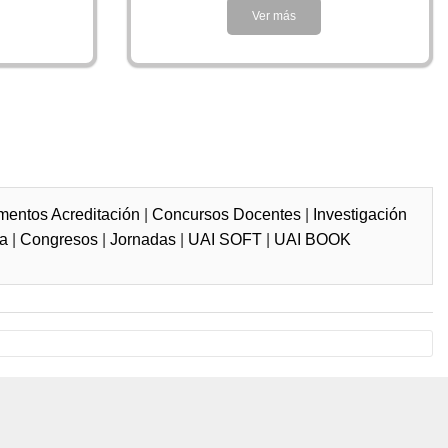
Ver más
entos Acreditación
|
Concursos Docentes
|
Investigación
ia
|
Congresos
|
Jornadas
|
UAI SOFT
|
UAI BOOK