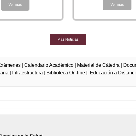
Ver más
Ver más
Más Noticias
Exámenes
|
Calendario Académico
|
Material de Cátedra
|
Docum
aria
|
Infraestructura
|
Biblioteca On-line
|
Educación a Distanc