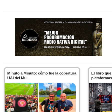
comunicacion
organizacione
Objetivo
En las última
imagen y la 
requiere el 
crisis, preve
tanto interno
Minuto a Minuto: cómo fue la cobertura
El libro que
Así entendida
UAI del Mu…
plataforma
fin de contri
relaciones pú
interesa por 
El profesiona
esto es, tant