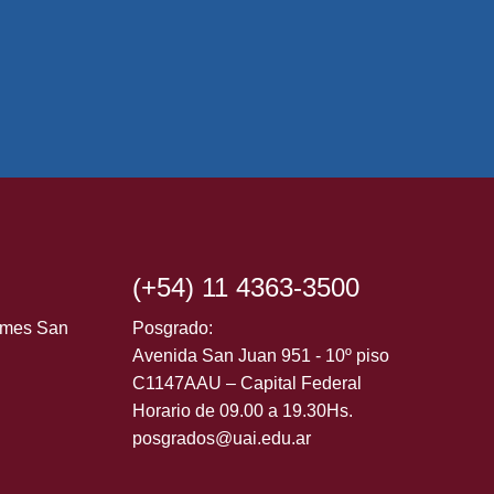
s
(+54) 11 4363-3500
ormes San
Posgrado:
Avenida San Juan 951 - 10º piso
C1147AAU – Capital Federal
Horario de 09.00 a 19.30Hs.
posgrados@uai.edu.ar