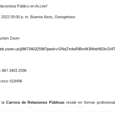
elacionista Público en Acción"
. 2022 05:00 p. m. Buenos Aires, Georgetown
reunión Zoom
02web.zoom.us/j/86734032596?pwd=cGNqTmlwRlBmM3NheHE0cGI
n: 867 3403 2596
ceso: 618496
e la
Carrera de Relaciones Públicas
reside en formar profesiona
es o personas públicamente relevantes y los públicos -tanto intern
la propuesta de formación se piensa sobre un ejercicio profesional q