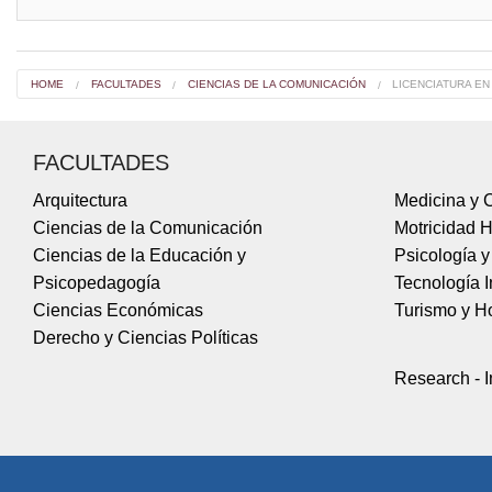
asesoría ext
planificación
comunicación 
entre otras.
HOME
FACULTADES
CIENCIAS DE LA COMUNICACIÓN
LICENCIATURA E
FACULTADES
Arquitectura
Medicina y C
Ciencias de la Comunicación
Motricidad 
Ciencias de la Educación y
Psicología 
Psicopedagogía
Tecnología I
Ciencias Económicas
Turismo y Ho
Derecho y Ciencias Políticas
Research - I