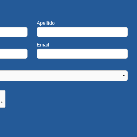
Apellido
Email
s
mún para el
licas