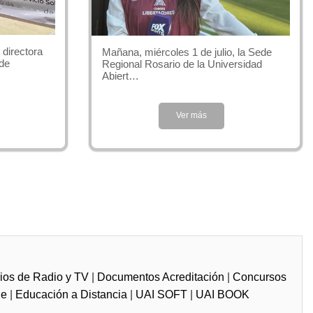
ado que el rol protagónico es siempre de la organización que
sible a escala social pero de indudable valía institucional.
directora
Mañana, miércoles 1 de julio, la Sede
 de
Regional Rosario de la Universidad
Abiert…
nciado en Relaciones Públicas
asuma responsabilidades
Ver más
rés de todo tipo de organizaciones. A partir de esta noción, el
entre las organizaciones y su amplio mapa de stakeholders, en
del conocimiento y capacidad de análisis.
s de acuerdo con los distintos momentos organizativos, y las
 un beneficio tanto institucional como social.
ios de Radio y TV
|
Documentos Acreditación
|
Concursos
rganizaciones públicas y privadas, con o sin fines de lucro,
ne
|
Educación a Distancia
|
UAI SOFT
|
UAI BOOK
culares o asociativos a través de la actividad de consultoría o