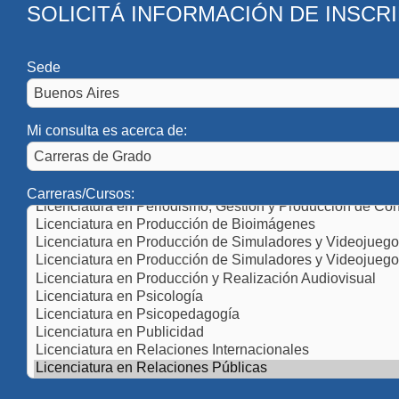
SOLICITÁ INFORMACIÓN DE INSCR
Activida
Sede
Mi consulta es acerca de:
Carreras/Cursos:
Investiga
capacidad
relacione
UAI lideró 
proyecto de
denominado