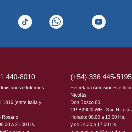
Ver todas las actividade
41 440-8010
(+54) 336 445-5195
dmisiones e Informes
Secretaría Admisiones e Inf
Nicolás:
i 1816 (entre Italia y
Don Bosco 80
CP B2900LWE - San Nicolás
 Rosario
Horario: 08.00 a 13.00 Hs.
08.00 a 21.00 Hs.
y de 14.30 a 17.00 Hs.
rio@uai.edu.ar
uaisannicolas@uai.edu.ar