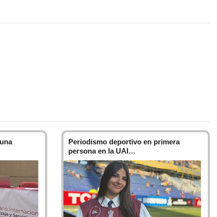
o privadas, de modo de favorecer la sustentabilidad de las
ocial.
 apreciar el valor que tienen los activos intangibles -como la
arte del patrimonio total de una organización. Día a día se
eventos, gestionar eficazmente la comunicación durante una
nfianza con los públicos con quienes la organización interactúa,
 una
Periodismo deportivo en primera
o una organización con distintos públicos de su interés con el
persona en la UAI…
ble su actividad en el mediano y largo plazo. La esencia de las
ice. En otras palabras: un profesional de esta disciplina se
cional.
to a trabajar en cualquier modalidad de ejercicio profesional,
os de organizaciones públicas o privadas, con o sin fines de