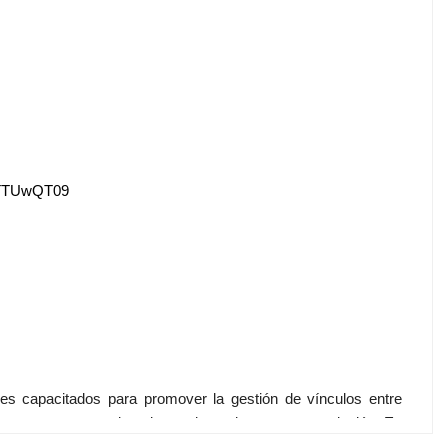
4TTUwQT09
les capacitados para promover la gestión de vínculos entre
os como externos- de quienes dependen para su evolución. En
ue contribuya a desarrollar políticas, estrategias y tácticas