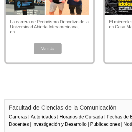
lucro. Y, sob
representa, q
El miércoles
La carrera de Periodismo Deportivo de la
en Casa Mar
Universidad Abierta Interamericana,
en…
Perfil P
La formación
Ver más
directivas en
graduado esta
un marco de c
En este senti
maneras de es
Facultad de Ciencias de la Comunicación
Inserció
Carreras
|
Autoridades
|
Horarios de Cursada
|
Fechas de
El campo labo
Docentes
|
Investigación y Desarrollo
|
Publicaciones
|
Not
nacionales e 