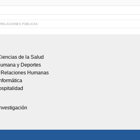
erna. Algunas de sus diferentes áreas de gestión -dentro de un e
 y organización de eventos, comunicación interna, issues management
de crisis, brand PR, relaciones con la comunidad, comunicación di
N RELACIONES PÚBLICAS
iencias de la Salud
Humana y Deportes
y Relaciones Humanas
nformática
spitalidad
nvestigación