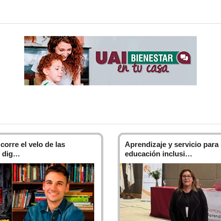
ales en todo tipo de instituciones, tanto públicas, sociales com
s y, en consecuencia, promover el diálogo y los acuerdos a escala s
s de la Carrera
s décadas, los directivos de la Argentina y del mundo han comenzado a
reputación institucional- ya que comprenden que representa buena p
asesoramiento de expertos en relaciones públicas para organizar 
nir situaciones institucionales conflictivas y generar relaciones de co
s como externos.
 corre el velo de las
Aprendizaje y servicio para
, esta profesión remite a la construcción de vínculos que lleva a cab
s dig…
educación inclusi…
buir a generar las condiciones institucionales y sociales que hagan via
blicas puede describirse como todo lo que una organización hace y d
lo que una organización hace, planifica y ejecuta en materia comunica
l de las relaciones públicas debe ser creativo y emprendedor, dispues
o desde la consultoría externa como desde los departamentos intern