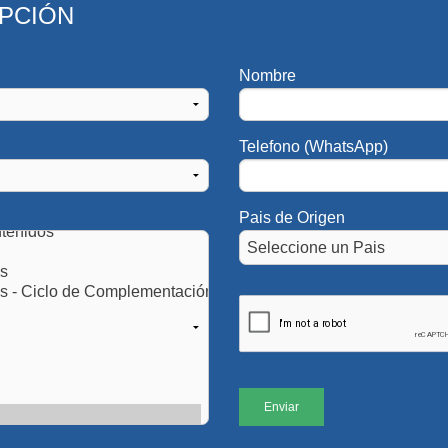
IPCIÓN
des de la Carrera
Nombre
Telefono (WhatsApp)
Pais de Origen
ción sobre las
Convenio UAI - Consejo
es del profesional de
Profesional de Relacione
s públicas
Públicas
a escala latinoamericana el
Actividades e iniciativas en co
 investigación
desarrollo de las relaciones púb
 Global Capability Framework