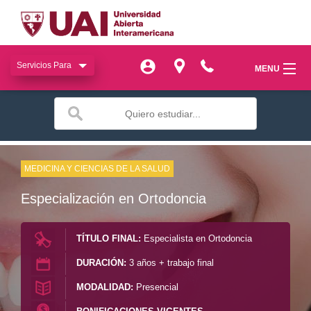
Servicios Para
Servicios Para
MENU
MENU
miUAI
miUAI
Institucional
Institucional
SIAC
MEDICINA Y CIENCIAS DE LA SALUD
SIAC
Especialización en Ortodoncia
Facultades
Facultades
Bienestar
TÍTULO FINAL:
Especialista en Ortodoncia
Bienestar
DURACIÓN:
3 años + trabajo final
Publicaciones
Publicaciones
MODALIDAD:
Presencial
Transferencia
Transferencia