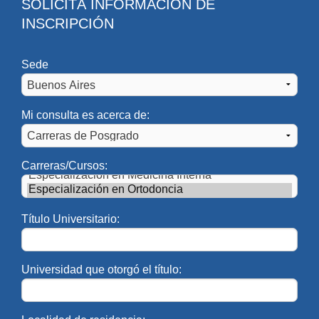
SOLICITÁ INFORMACIÓN DE
INSCRIPCIÓN
Perfil del Egresado
• Capacidad para prevenir, detectar e interceptar
Sede
problemas de crecimiento y desarrollo del sistema
estomatognático, anomalías dentofaciales,
maloclusiones y alteraciones de la ATM.
Mi consulta es acerca de:
• Capacidad para manejar enfoques terapéuticos multi e
interdisciplinarios de forma analítica e investigativa,
Carreras/Cursos:
aplicando la capacidad diagnóstica para proponer e
implementar soluciones terapéuticas integrales sobre
anomalías de crecimiento, desarrollo, dentofaciales,
Título Universitario:
maloclusiones y alteraciones de la ATM a fin de
rehabilitar el sistema estomatognático.
Universidad que otorgó el título:
• Conocimiento y dominio acabado de la tecnología
actualizada específica del área de la Ortodoncia.
• Capacidad para evaluar, optimizar y desarrollar nuevos