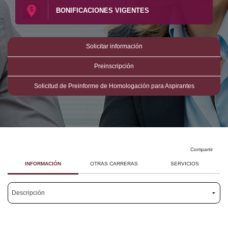
BONIFICACIONES VIGENTES
Investigación
Investigación
Docencia
Docencia
Solicitar información
Preinscripción
Solicitud de Preinforme de Homologación para Aspirantes
Compartir
INFORMACIÓN
OTRAS CARRERAS
SERVICIOS