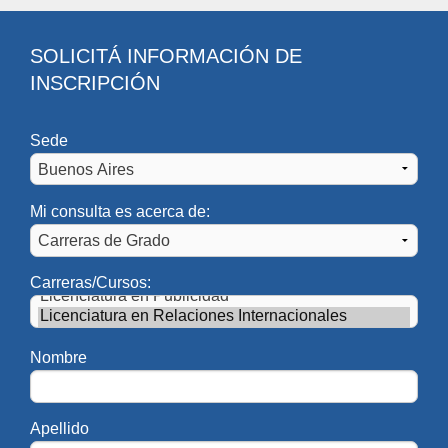
SOLICITÁ INFORMACIÓN DE
INSCRIPCIÓN
Sede
Mi consulta es acerca de:
Autoridades
Carreras/Cursos:
DECANATO
Decano:
Dr. Marcos Cordoba
Nombre
Marcos.Cordoba@uai.edu.ar
Apellido
Vicedecana:
Dra. Viviana Kluger