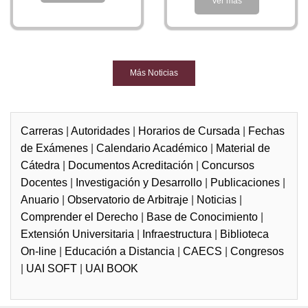
Ver más
Internacionales, a través de la evolución histórica
nacional, regional e internacional de los principales
agentes políticos, sociales y económicos, y sus
relaciones con los distintos campos del conocimiento
Más Noticias
desde un punto de vista interdisciplinario.
Tendrá conocimiento de las distintas instituciones y
actores que desde los ámbitos público y privado
Carreras
|
Autoridades
|
Horarios de Cursada
|
Fechas
contribuyen a la formulación e implementación de la
de Exámenes
|
Calendario Académico
|
Material de
Política Exterior.
Cátedra
|
Documentos Acreditación
|
Concursos
Docentes
|
Investigación y Desarrollo
|
Publicaciones
|
Podrá diagnosticar las distintas problemáticas que en la
Anuario
|
Observatorio de Arbitraje
|
Noticias
|
dimensión internacional enfrentan la región
Comprender el Derecho
|
Base de Conocimiento
|
latinoamericana y nuestro país.
Extensión Universitaria
|
Infraestructura
|
Biblioteca
On-line
|
Educación a Distancia
|
CAECS
|
Congresos
Inserción Laboral
|
UAI SOFT
|
UAI BOOK
El egresado de
Relaciones Internacionales
de la
UAI
,
estará capacitado para intervenir en el diseño,