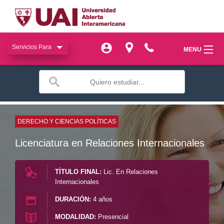
Servicios Para
Servicios Para
MENU
MENU
miUAI
miUAI
Institucional
Institucional
SIAC
DERECHO Y CIENCIAS POLÍTICAS
SIAC
Licenciatura en Relaciones Internacionales
Facultades
Facultades
Bienestar
TÍTULO FINAL:
Lic. En Relaciones
Bienestar
Internacionales
Publicaciones
Publicaciones
DURACIÓN:
4 años
MODALIDAD:
Presencial
Transferencia
Transferencia