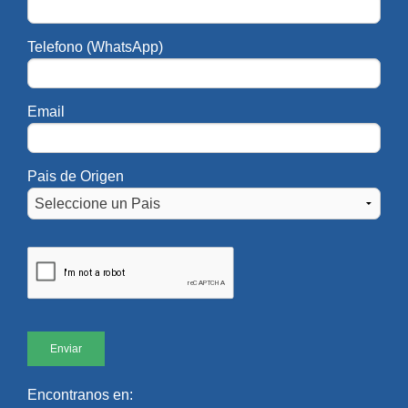
Viviana.Kluger@UAI.edu.ar
Telefono (WhatsApp)
Licenciatura en Relaciones Internacionales
Email
Director Carrera de Relaciones
Director Sede Regional Rosari
Internacionales
Carrera de Relaciones Intern
Mg. Juan Kleywegt
Dr. Fabián Lavallen
Pais de Origen
Juan.Kleywegt@UAI.edu.ar
Fabian.Lavallen@UAI
Secretaria Administrativa Se
Secretaria Administrativa
Rosario de la Carrera de Rel
Internacionales
Esp. Hugo Sallis
Srta. Latanzi, Maria L
Hugo.Sallis@UAI.edu.ar
MariaLucila.Latanzi
Encontranos en: