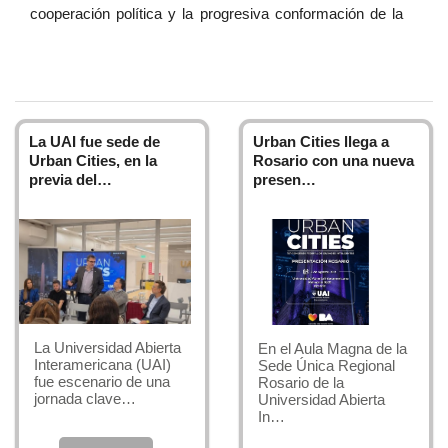
cooperación política y la progresiva conformación de la
llamada sociedad civil global; constituyen aspectos
centrales que caracterizan el sistema internacional a
comienzos del siglo XXI.
Este nuevo sistema ha generado una profunda
La UAI fue sede de
Urban Cities llega a
aceleración de los procesos políticos, sociales y, sobre
Urban Cities, en la
Rosario con una nueva
todo, económicos y culturales en el mundo entero, lo
previa del…
presen…
cual sin duda constituirá una oportunidad sumamente
favorable para el desarrollo de profesionales en este
campo.
La Licenciatura en Relaciones Internacionales pretende
dar a sus estudiantes todos los elementos necesarios
para una mejor interpretación del sistema internacional y
La Universidad Abierta
En el Aula Magna de la
su influencia sobre nuestras sociedades. Su objetivo es
Interamericana (UAI)
Sede Única Regional
fue escenario de una
Rosario de la
proporcionar una formación analítica sólida y los
jornada clave…
Universidad Abierta
instrumentos prácticos necesarios para desempeñarse
In…
profesionalmente con competencia en este nuevo