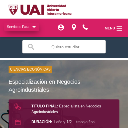
Servicios Para
Servicios Para
MENU
MENU
miUAI
miUAI
Institucional
Institucional
SIAC
CIENCIAS ECONÓMICAS
SIAC
Especialización en Negocios
Facultades
Facultades
Agroindustriales
Bienestar
Bienestar
TÍTULO FINAL:
Especialista en Negocios
Publicaciones
Agroindustriales
Publicaciones
DURACIÓN:
1 año y 1/2 + trabajo final
Transferencia
Transferencia