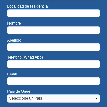
Localidad de residencia:
DECANATO
Decano:
Dr. Martín Olivar
Martin.Olivar@UAI.edu.ar
Nombre
Secretario Académico de Facultad:
Mg.
Apellido
Horacio Arana
Horacio.Arana@UAI.edu.ar
Telefono (WhatsApp)
Secretaria Académica de Facultad en
Sede Regional Rosario:
Mg. María
Email
Yohana Noguera López
Yohana.Noguera@UAI.edu.ar
Pais de Origen
Secretario Técnico de Facultad en Sede
Regional Rosario:
Lic. Rodrigo Cinca