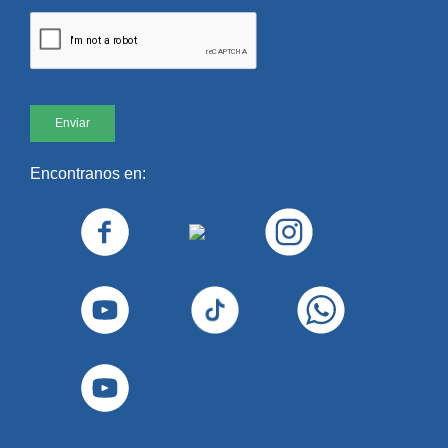
Rodrigo.Cinca@UAI.edu.ar
POSGRADOS
Director de la Carrera de Especialización en Negocios
Agroindustriales
Mg. Ciro Guillermo Negri
Ciro.Negri@UAI.edu.ar
Encontranos en:
Secretario Académico
Mg. Horacio Arana
Horacio.Arana@UAI.edu.ar
Secretaria de Posgrado:
Esp. Milagros Gaya
Milagros.Gaya@UAI.edu.ar