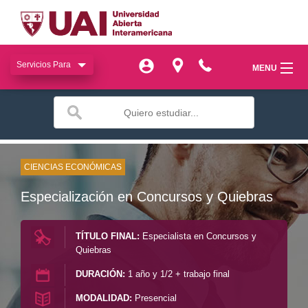
Servicios Para
Servicios Para
MENU
MENU
miUAI
miUAI
Institucional
Institucional
SIAC
CIENCIAS ECONÓMICAS
SIAC
Especialización en Concursos y Quiebras
Facultades
Facultades
Bienestar
TÍTULO FINAL:
Especialista en Concursos y
Bienestar
Quiebras
Publicaciones
Publicaciones
DURACIÓN:
1 año y 1/2 + trabajo final
MODALIDAD:
Presencial
Transferencia
Transferencia