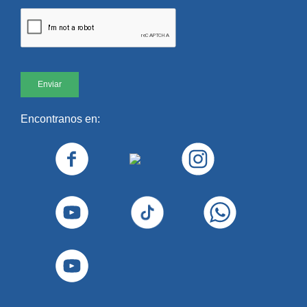
Secretario Académico de Facultad:
Mg.
Horacio Arana
Horacio.Arana@UAI.edu.ar
Secretaria Académica de Facultad en
Sede Regional Rosario:
Mg. María
Encontranos en:
Yohana Noguera López
Yohana.Noguera@UAI.edu.ar
Secretario Técnico de Facultad en Sede
Regional Rosario:
Lic. Rodrigo Cinca
Rodrigo.Cinca@UAI.edu.ar
POSGRADOS
Especialización en Concursos y Quiebras