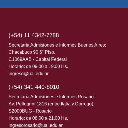
Director de la Carrera de Especialización en Concursos y
Quiebras
Dr. Ghiglione, Luis María
Luis.Ghiglione@UAI.edu.ar
(+54) 11 4342-7788
Secretaría Admisiones e Informes Buenos Aires:
Secretario Académico
Chacabuco 90 6° Piso.
Dr. Sicoli, Jorge Silvio
C1069AAB - Capital Federal
JorgeSilvio.Sicoli@UAI.edu.ar
Horario: de 09.00 a 19.00 Hs.
ingreso@uai.edu.ar
Secretaria de Posgrado:
(+54) 341 440-8010
Esp. Milagros Gaya
Secretaría Admisiones e Informes Rosario:
Milagros.Gaya@UAI.edu.ar
Av. Pellegrini 1816 (entre Italia y Dorrego).
S2000BUG - Rosario
Secretaria Técnica de Posgrado:
Horario: de 08.00 a 21.00 Hs.
ingresorosario@uai.edu.ar
Lic. Micaela Gaya