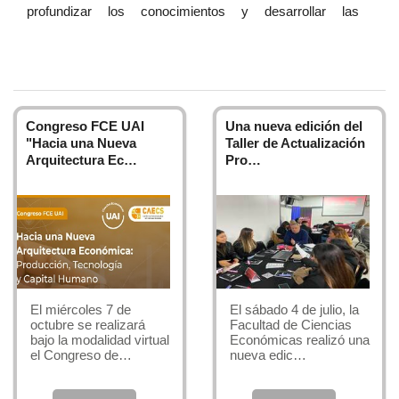
profundizar los conocimientos y desarrollar las
habilidades tendientes a manipular las herramientas que
deben anunciar y resolver las ineficiencias que pueden
presentar en el desarrollo de los negocios y que
impactan en la economía empresarial generando
dificultades financieras que, de no existir un tratamiento
Congreso FCE UAI
Una nueva edición del
adecuado, pueden conducir a la insolvencia y cese de la
"Hacia una Nueva
Taller de Actualización
Arquitectura Ec…
Pro…
actividad.
Las pérdidas acumuladas, traducidas en pasivos
excesivos, deben ser enfrentadas por los siguientes
caminos que pueden ser alternativos y en ocasiones
complementarias:
• aumento de capital por parte de los accionistas o
El miércoles 7 de
El sábado 4 de julio, la
octubre se realizará
Facultad de Ciencias
empresarios
bajo la modalidad virtual
Económicas realizó una
• renegociación de pasivos en forma privada o
el Congreso de…
nueva edic…
mediante convocatoria de acreedores al concurso
preventivo • redefinición del negocio • cese de la