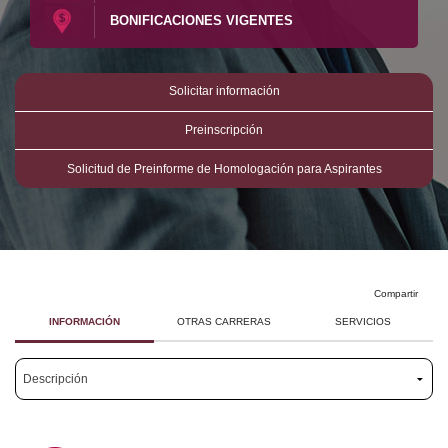
BONIFICACIONES VIGENTES
Investigación
Investigación
Docencia
Docencia
Solicitar información
Preinscripción
Solicitud de Preinforme de Homologación para Aspirantes
Compartir
INFORMACIÓN
OTRAS CARRERAS
SERVICIOS