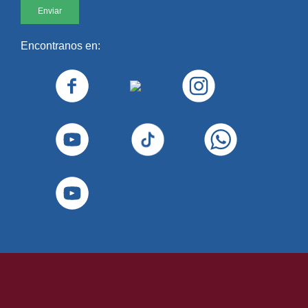
Directora Sede Regional Ros
Directora Carrera de Licenciatura en
Carrera de Licenciatura en C
Ciencias de la Educación
Educación
Encontranos en:
Mg. Gabriela Rudón
Lic. Patricia Diman
Gabriela.Rudon@UAI.edu.ar
Patricia.Dimangano