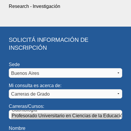
Research - Investigación
SOLICITÁ INFORMACIÓN DE
INSCRIPCIÓN
Sede
Autoridades
DECANATO
Mi consulta es acerca de:
Decana:
Mg. Gabriela Rudón
Gabriela.Rudon@UAI.edu.ar
Carreras/Cursos:
Decano Emérito:
Esp. Perpetuo Lentijo
Perpetuo.Lentijo@UAI.edu.ar
Nombre