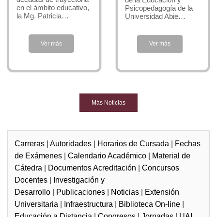
Inserción Laboral
en el ámbito educativo,
Psicopedagogía de la
la Mg. Patricia…
Universidad Abie…
La inserción laboral abarca las áreas de la educación
formal y no formal en funciones referidas a:
Ver más
Ver más
Asesoramiento Pedagógico y Orientación
Escolar.
Diseño, desarrollo, evaluación y mejoramiento de
Sistemas Educacionales.
Asesoramiento, dirección y supervisión de
Más Noticias
Instituciones educativas.
Administración de Proyectos Educacionales.
Desempeño docente en el nivel Medio, Superior y
Carreras
|
Autoridades
|
Horarios de Cursada
|
Fechas
Universitario.
de Exámenes
|
Calendario Académico
|
Material de
Cátedra
|
Documentos Acreditación
|
Concursos
Actividades de la Carrera
Docentes
|
Investigación y
Desarrollo
|
Publicaciones
|
Noticias
|
Extensión
Universitaria
|
Infraestructura
|
Biblioteca On-line
|
Educación a Distancia
|
Congresos
|
Jornadas
|
UAI