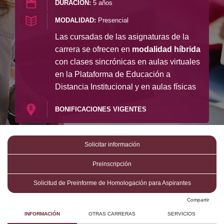
DURACIÓN:
5 años
Investigación
Investigación
MODALIDAD:
Presencial
Las cursadas de las asignaturas de la
Docencia
Docencia
carrera se ofrecen en
modalidad híbrida
con clases sincrónicas en aulas virtuales
en la Plataforma de Educación a
Distancia Institucional y en aulas físicas
BONIFICACIONES VIGENTES
Solicitar información
Preinscripción
Solicitud de Preinforme de Homologación para Aspirantes
Compartir
INFORMACIÓN
OTRAS CARRERAS
SERVICIOS