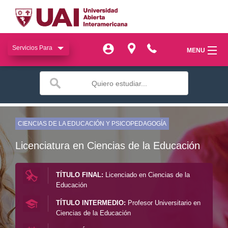
Servicios Para
Servicios Para
MENU
MENU
miUAI
miUAI
Institucional
Institucional
SIAC
CIENCIAS DE LA EDUCACIÓN Y PSICOPEDAGOGÍA
SIAC
Licenciatura en Ciencias de la Educación
Facultades
Facultades
Bienestar
TÍTULO FINAL:
Licenciado en Ciencias de la
Bienestar
Educación
Publicaciones
Publicaciones
TÍTULO INTERMEDIO:
Profesor Universitario en
Ciencias de la Educación
Transferencia
Transferencia