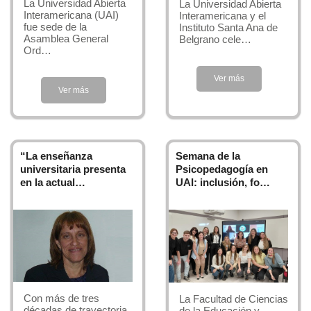
docentes.
La Universidad Abierta
La Universidad Abierta
Interamericana (UAI)
Interamericana y el
fue sede de la
Instituto Santa Ana de
La carrera presenta una metodología de enseñanza
Asamblea General
Belgrano cele…
activa, en virtud de la cual, a partir de la observación,
Ord…
reflexión e interpretación de situaciones reales
fundamentadas en principios teóricos, se llega a talleres
Ver más
Ver más
de diseño y producción de instrumentos y estrategias.
Perfil Profesional
“La enseñanza
Semana de la
Carrera orientada al desarrollo de profesionales
universitaria presenta
Psicopedagogía en
en la actual…
UAI: inclusión, fo…
preparados para la conducción de los procesos de
enseñanza y de aprendizaje, la organización, gestión y
supervisión de unidades educativas, poseedores de
competencias en investigación y planeamiento
educativos, comprometidos con la promoción del
desarrollo social desde el ámbito pedagógico.
Con más de tres
La Facultad de Ciencias
décadas de trayectoria
de la Educación y