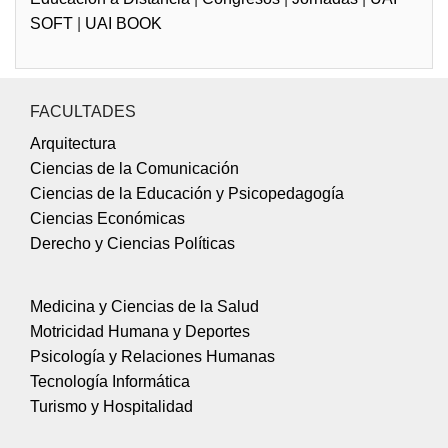
SOFT
|
UAI BOOK
FACULTADES
Arquitectura
Ciencias de la Comunicación
64° Jornada Federal de Gestión
Ciencias de la Educación y Psicopedagogía
Educativa
Ciencias Económicas
Facultad de Cs. de la Educación y Pedagogía, Sede
Derecho y Ciencias Políticas
Buenos Aires
Ver todas las actividades
Medicina y Ciencias de la Salud
Motricidad Humana y Deportes
Psicología y Relaciones Humanas
Tecnología Informática
Turismo y Hospitalidad