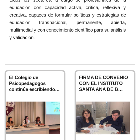
educación con capacidad activa, crítica, reflexiva y
creativa, capaces de formular políticas y estrategias de
educación transnacional, permanente, abierta,
multimedial y con conocimiento científico para su análisis
y validación.
A su vez, con capacidad de gerenciamiento para
implementarlas y extenderlas; con una sólida concepción
ética que asegure la orientación del cambio, en función
del hombre como ser trascendente. Frente a este
El Colegio de
FIRMA DE CONVENIO
desafío, la
Facultad de Ciencias de la Educación y
Psicopedagogos
CON EL INSTITUTO
Psicopedagogía
de la
Universidad Abierta
continúa escribiendo…
SANTA ANA DE B…
Interamericana
, ofrece las carreras de
Licenciatura y
Profesorado en Ciencias de la Educación
, dirigidos a
formar especialistas en el área del diseño, desarrollo,
evaluación y mejoramiento de sistemas de enseñanza,
en la gestión y administración de Proyectos Educativos
Institucionales y en la formación y capacitación de