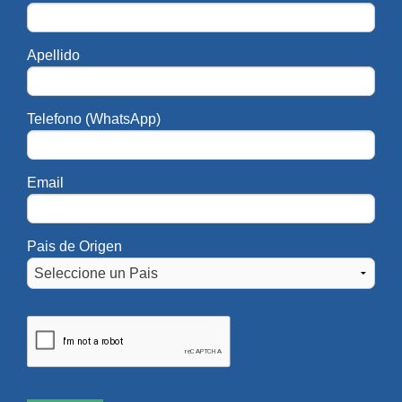
Coordinadora Académica de la Facultad en Sede 
Aires:
Lic. Adriana Reaño
Apellido
Adriana.Reano@UAI.edu.ar
Telefono (WhatsApp)
Secretaria Técnica de la Facultad en Sede Buenos 
Silvia Scali
SilviaSusana.Scali@UAI.edu.ar
Email
Secretaria Técnica de la Facultad en Sede Regional
Pais de Origen
Lic. Natalia Leoni
NataliaAndrea.Leoni@UAI.edu.ar
SEDE BUENOS AIRES
SEDE REGIONAL R
Licenciatura en Ciencias de la Educación