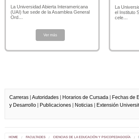
Formar y desa
La Universidad Abierta Interamericana
La Universi
áreas y las i
(UAI) fue sede de la Asamblea General
el Instituto
Ord…
cele…
Objetivos es
Las principa
Ver más
Generar u
Formar re
proyecto
Favorecer
educación
Suministr
adecuada
Carreras
|
Autoridades
|
Horarios de Cursada
|
Fechas de 
Constitui
y Desarrollo
|
Publicaciones
|
Noticias
|
Extensión Universit
doctorale
Perfeccio
para su t
Atender, 
HOME
FACULTADES
CIENCIAS DE LA EDUCACIÓN Y PSICOPEDAGOGÍA