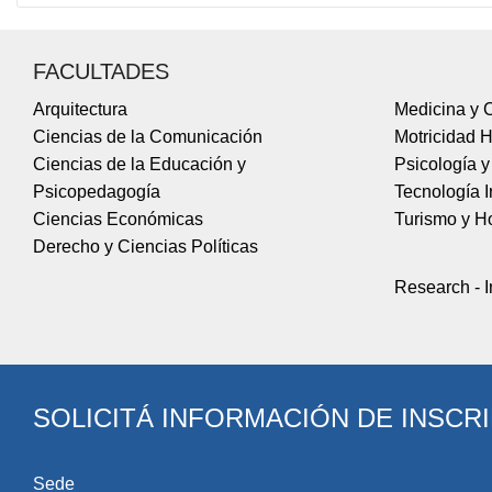
regiones 
FACULTADES
PERFI
Arquitectura
Medicina y C
Ciencias de la Comunicación
Motricidad 
El egresado s
Ciencias de la Educación y
Psicología 
Psicopedagogía
Tecnología I
Capacidad
Ciencias Económicas
Turismo y Ho
Habilidad
Derecho y Ciencias Políticas
Capacidad
Capacidad
Research - I
solucione
Aptitud pa
Habilidad 
Aptitud pa
superior.
SOLICITÁ INFORMACIÓN DE INSCR
Disposición p
Sede